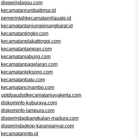
disperindagsu.com
kecamatanrumbaitimur.id
pemerintahkecamatanrilauale.id
kecamatantanjungpinangbarat.id
kecamatantingkir.com
kecamatanplakattinggi.com
kecamatantampan.com
kecamatanjabung.com
kecamatanpagelaran.com
kecamatanleksono.com
kecamatanbatu.com
kecamatancinambo.com
uptdpaudsdkecamatanjayakerta.com
diskominfo-kuburaya.com
diskominfo-lampura.com
disperindagbangkalan-madura.com
disperindagkop-karanganyar.com
kecamatanmtp.id