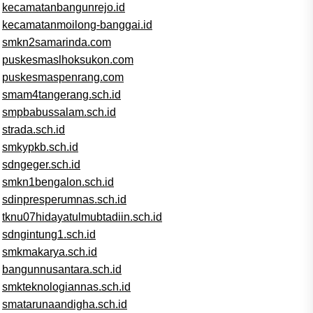
kecamatanbangunrejo.id
kecamatanmoilong-banggai.id
smkn2samarinda.com
puskesmaslhoksukon.com
puskesmaspenrang.com
smam4tangerang.sch.id
smpbabussalam.sch.id
strada.sch.id
smkypkb.sch.id
sdngeger.sch.id
smkn1bengalon.sch.id
sdinpresperumnas.sch.id
tknu07hidayatulmubtadiin.sch.id
sdngintung1.sch.id
smkmakarya.sch.id
bangunnusantara.sch.id
smkteknologiannas.sch.id
smatarunaandigha.sch.id