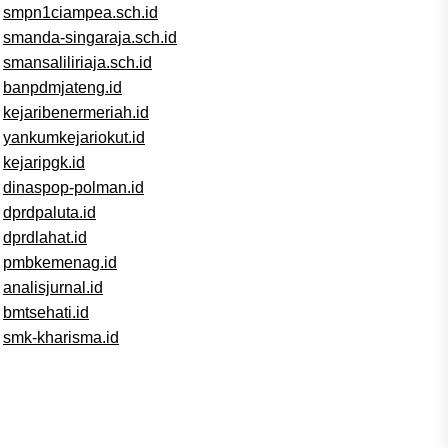
smpn1ciampea.sch.id
smanda-singaraja.sch.id
smansaliliriaja.sch.id
banpdmjateng.id
kejaribenermeriah.id
yankumkejariokut.id
kejaripgk.id
dinaspop-polman.id
dprdpaluta.id
dprdlahat.id
pmbkemenag.id
analisjurnal.id
bmtsehati.id
smk-kharisma.id