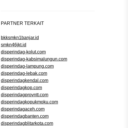
PARTNER TERKAIT
bkksmkn1banjar.id
smkn46jkt.id
disperindag-kolut.com
disperindag-kabsimalungun.com
disperindag-lampung.com
disperindag-lebak.com
disperindagkendal.com
disperindagkop.com
disperindagprovntt.com
disperindagkopukmoku.com
disperindagaceh.com
disperindagbanten.com
disperindagblitarkota.com