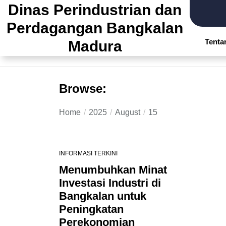
Dinas Perindustrian dan
Skip
to
Perdagangan Bangkalan
the
Tenta
Madura
content
Browse:
Home
2025
August
15
INFORMASI TERKINI
Menumbuhkan Minat
Investasi Industri di
Bangkalan untuk
Peningkatan
Perekonomian