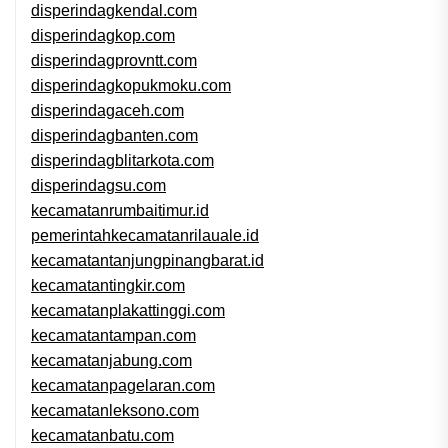
disperindagkendal.com
disperindagkop.com
disperindagprovntt.com
disperindagkopukmoku.com
disperindagaceh.com
disperindagbanten.com
disperindagblitarkota.com
disperindagsu.com
kecamatanrumbaitimur.id
pemerintahkecamatanrilauale.id
kecamatantanjungpinangbarat.id
kecamatantingkir.com
kecamatanplakattinggi.com
kecamatantampan.com
kecamatanjabung.com
kecamatanpagelaran.com
kecamatanleksono.com
kecamatanbatu.com