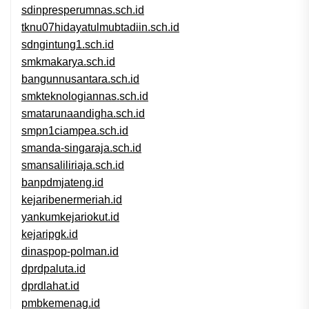
sdinpresperumnas.sch.id
tknu07hidayatulmubtadiin.sch.id
sdngintung1.sch.id
smkmakarya.sch.id
bangunnusantara.sch.id
smkteknologiannas.sch.id
smatarunaandigha.sch.id
smpn1ciampea.sch.id
smanda-singaraja.sch.id
smansaliliriaja.sch.id
banpdmjateng.id
kejaribenermeriah.id
yankumkejariokut.id
kejaripgk.id
dinaspop-polman.id
dprdpaluta.id
dprdlahat.id
pmbkemenag.id