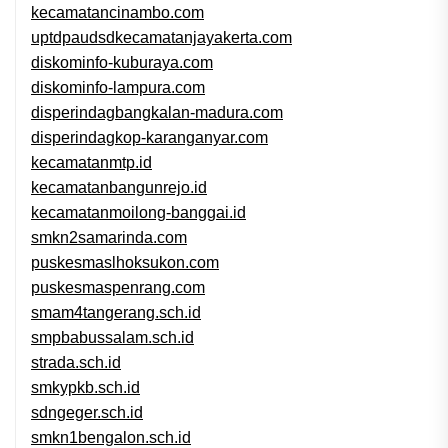
kecamatancinambo.com
uptdpaudsdkecamatanjayakerta.com
diskominfo-kuburaya.com
diskominfo-lampura.com
disperindagbangkalan-madura.com
disperindagkop-karanganyar.com
kecamatanmtp.id
kecamatanbangunrejo.id
kecamatanmoilong-banggai.id
smkn2samarinda.com
puskesmaslhoksukon.com
puskesmaspenrang.com
smam4tangerang.sch.id
smpbabussalam.sch.id
strada.sch.id
smkypkb.sch.id
sdngeger.sch.id
smkn1bengalon.sch.id