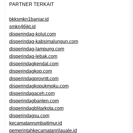
PARTNER TERKAIT
bkksmkn1banjar.id
smkn46jkt.id
disperindag-kolut.com
disperindag-kabsimalungun.com
disperindag-lampung.com
disperindag-lebak.com
disperindagkendal.com
disperindagkop.com
disperindagprovntt.com
disperindagkopukmoku.com
disperindagaceh.com
disperindagbanten.com
disperindagblitarkota.com
disperindagsu.com
kecamatanrumbaitimur.id
pemerintahkecamatanrilauale.id