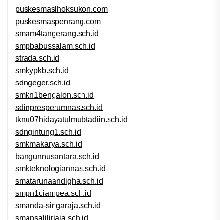
puskesmaslhoksukon.com
puskesmaspenrang.com
smam4tangerang.sch.id
smpbabussalam.sch.id
strada.sch.id
smkypkb.sch.id
sdngeger.sch.id
smkn1bengalon.sch.id
sdinpresperumnas.sch.id
tknu07hidayatulmubtadiin.sch.id
sdngintung1.sch.id
smkmakarya.sch.id
bangunnusantara.sch.id
smkteknologiannas.sch.id
smatarunaandigha.sch.id
smpn1ciampea.sch.id
smanda-singaraja.sch.id
smansaliliriaja.sch.id