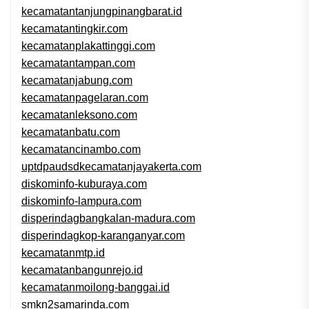
kecamatantanjungpinangbarat.id
kecamatantingkir.com
kecamatanplakattinggi.com
kecamatantampan.com
kecamatanjabung.com
kecamatanpagelaran.com
kecamatanleksono.com
kecamatanbatu.com
kecamatancinambo.com
uptdpaudsdkecamatanjayakerta.com
diskominfo-kuburaya.com
diskominfo-lampura.com
disperindagbangkalan-madura.com
disperindagkop-karanganyar.com
kecamatanmtp.id
kecamatanbangunrejo.id
kecamatanmoilong-banggai.id
smkn2samarinda.com