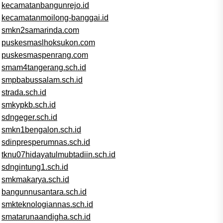
kecamatanbangunrejo.id
kecamatanmoilong-banggai.id
smkn2samarinda.com
puskesmaslhoksukon.com
puskesmaspenrang.com
smam4tangerang.sch.id
smpbabussalam.sch.id
strada.sch.id
smkypkb.sch.id
sdngeger.sch.id
smkn1bengalon.sch.id
sdinpresperumnas.sch.id
tknu07hidayatulmubtadiin.sch.id
sdngintung1.sch.id
smkmakarya.sch.id
bangunnusantara.sch.id
smkteknologiannas.sch.id
smatarunaandigha.sch.id