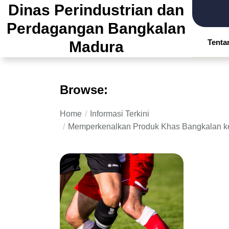
Skip
Dinas Perindustrian dan
to
Perdagangan Bangkalan
the
Tenta
Madura
content
Browse:
Home
Informasi Terkini
Memperkenalkan Produk Khas Bangkalan ke P