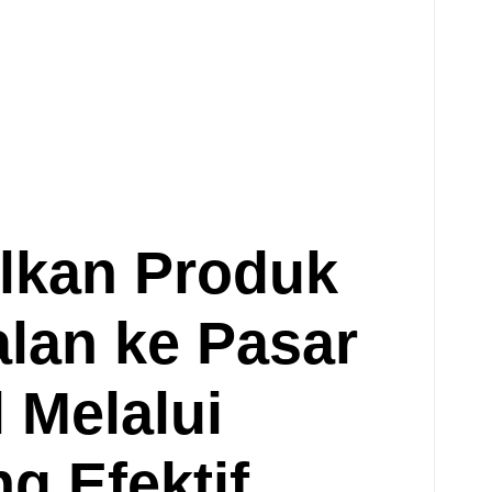
lkan Produk
lan ke Pasar
 Melalui
g Efektif