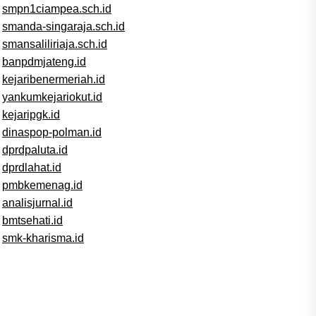
smpn1ciampea.sch.id
smanda-singaraja.sch.id
smansaliliriaja.sch.id
banpdmjateng.id
kejaribenermeriah.id
yankumkejariokut.id
kejaripgk.id
dinaspop-polman.id
dprdpaluta.id
dprdlahat.id
pmbkemenag.id
analisjurnal.id
bmtsehati.id
smk-kharisma.id