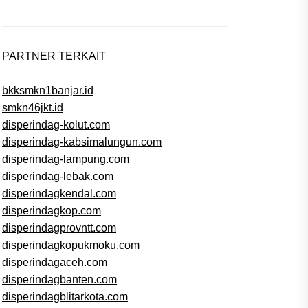
PARTNER TERKAIT
bkksmkn1banjar.id
smkn46jkt.id
disperindag-kolut.com
disperindag-kabsimalungun.com
disperindag-lampung.com
disperindag-lebak.com
disperindagkendal.com
disperindagkop.com
disperindagprovntt.com
disperindagkopukmoku.com
disperindagaceh.com
disperindagbanten.com
disperindagblitarkota.com