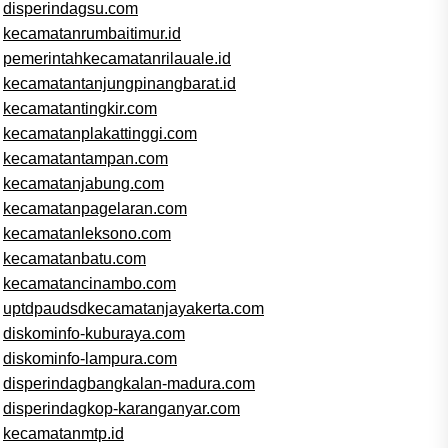
disperindagsu.com
kecamatanrumbaitimur.id
pemerintahkecamatanrilauale.id
kecamatantanjungpinangbarat.id
kecamatantingkir.com
kecamatanplakattinggi.com
kecamatantampan.com
kecamatanjabung.com
kecamatanpagelaran.com
kecamatanleksono.com
kecamatanbatu.com
kecamatancinambo.com
uptdpaudsdkecamatanjayakerta.com
diskominfo-kuburaya.com
diskominfo-lampura.com
disperindagbangkalan-madura.com
disperindagkop-karanganyar.com
kecamatanmtp.id