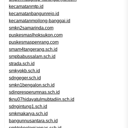
kecamatanmtp.id
kecamatanbangunrejo.id
kecamatanmoilong-banggai.id
smkn2samarinda.com
puskesmaslhoksukon.com
puskesmaspenrang.com
smam4tangerang.sch.id
smpbabussalam.sch.id
strada.sch.id
smkypkb.sch.id
sdngeger.sch.id
smkn1bengalon.sch.id
sdinpresperumnas.sch.id
tknu07hidayatulmubtadiin.sch.id
sdngintung1.sch.id
smkmakarya.sch.id
bangunnusantara.sch.id
smkteknologiannas.sch.id