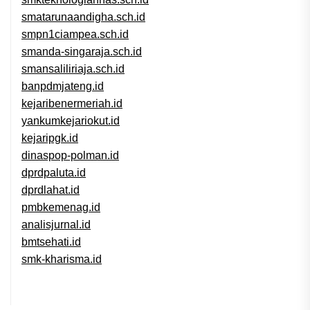
smatarunaandigha.sch.id
smpn1ciampea.sch.id
smanda-singaraja.sch.id
smansaliliriaja.sch.id
banpdmjateng.id
kejaribenermeriah.id
yankumkejariokut.id
kejaripgk.id
dinaspop-polman.id
dprdpaluta.id
dprdlahat.id
pmbkemenag.id
analisjurnal.id
bmtsehati.id
smk-kharisma.id