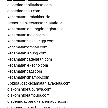
disperindagblitarkota.com
disperindagsu.com
kecamatanrumbaitimur.id
pemerintahkecamatanrilauale.id
kecamatantanjungpinangbarat.id
kecamatantingkir.com
kecamatanplakattinggi.com
kecamatantampan.com
kecamatanjabung.com
kecamatanpagelaran.com
kecamatanleksono.com
kecamatanbatu.com
kecamatancinambo.com
uptdpaudsdkecamatanjayakerta.com
diskominfo-kuburaya.com
diskominfo-lampura.com
disperindagbangkalan-madura.com
disperindagkop-karanganyar.com