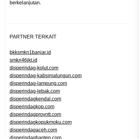
berkelanjutan.
PARTNER TERKAIT
bkksmkn1banjar.id
smkn46jkt.id
disperindag-kolut.com
disperindag-kabsimalungun.com
disperindag-lampung.com
disperindag-lebak.com
disperindagkendal.com
disperindagkop.com
disperindagprovntt.com
disperindagkopukmoku.com
disperindagaceh.com
disperindagbanten.com