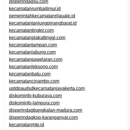
disperindagsu.com
kecamatanrumbaitimur.id
pemerintahkecamatanrilauale.id
kecamatantanjungpinangbarat.id
kecamatantingkir.com
kecamatanplakattinggi.com
kecamatantampan.com
kecamatanjabung.com
kecamatanpagelaran.com
kecamatanleksono.com
kecamatanbatu.com
kecamatancinambo.com
uptdpaudsdkecamatanjayakerta.com
diskominfo-kuburaya.com
diskominfo-lampura.com
disperindagbangkalan-madura.com
disperindagkop-karanganyar.com
kecamatanmtp.id