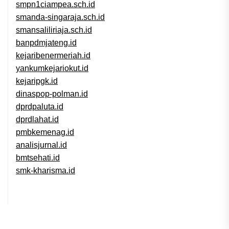
smpn1ciampea.sch.id
smanda-singaraja.sch.id
smansaliliriaja.sch.id
banpdmjateng.id
kejaribenermeriah.id
yankumkejariokut.id
kejaripgk.id
dinaspop-polman.id
dprdpaluta.id
dprdlahat.id
pmbkemenag.id
analisjurnal.id
bmtsehati.id
smk-kharisma.id