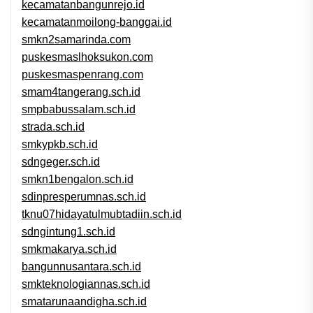
kecamatanbangunrejo.id
kecamatanmoilong-banggai.id
smkn2samarinda.com
puskesmaslhoksukon.com
puskesmaspenrang.com
smam4tangerang.sch.id
smpbabussalam.sch.id
strada.sch.id
smkypkb.sch.id
sdngeger.sch.id
smkn1bengalon.sch.id
sdinpresperumnas.sch.id
tknu07hidayatulmubtadiin.sch.id
sdngintung1.sch.id
smkmakarya.sch.id
bangunnusantara.sch.id
smkteknologiannas.sch.id
smatarunaandigha.sch.id