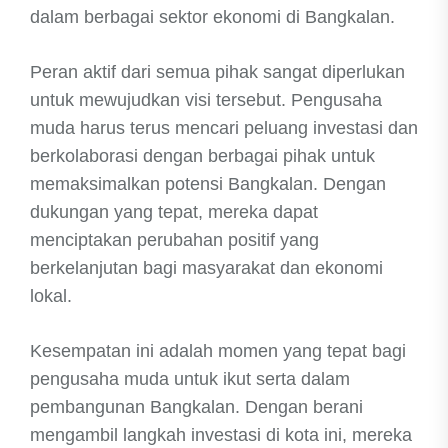
dalam berbagai sektor ekonomi di Bangkalan.
Peran aktif dari semua pihak sangat diperlukan
untuk mewujudkan visi tersebut. Pengusaha
muda harus terus mencari peluang investasi dan
berkolaborasi dengan berbagai pihak untuk
memaksimalkan potensi Bangkalan. Dengan
dukungan yang tepat, mereka dapat
menciptakan perubahan positif yang
berkelanjutan bagi masyarakat dan ekonomi
lokal.
Kesempatan ini adalah momen yang tepat bagi
pengusaha muda untuk ikut serta dalam
pembangunan Bangkalan. Dengan berani
mengambil langkah investasi di kota ini, mereka