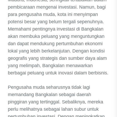
pembicaraan mengenai investasi. Namun, bagi
para pengusaha muda, kota ini menyimpan
potensi besar yang belum tergali sepenuhnya.
Memahami pentingnya investasi di Bangkalan
akan membuka peluang yang menguntungkan
dan dapat mendukung pertumbuhan ekonomi
lokal yang lebih berkelanjutan. Dengan kondisi
geografis yang strategis dan sumber daya alam
yang melimpah, Bangkalan menawarkan
berbagai peluang untuk inovasi dalam berbisnis.
Pengusaha muda seharusnya tidak lagi
memandang Bangkalan sebagai daerah
pinggiran yang tertinggal. Sebaliknya, mereka
perlu melihatnya sebagai lahan subur untuk
pertumbuhan investasi. Dengan meningkatkan