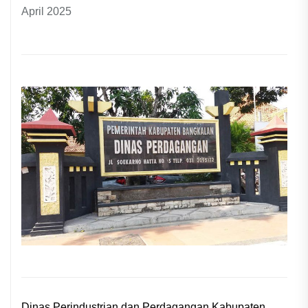
April 2025
Dinas Perindustrian dan Perdagangan Kabupaten