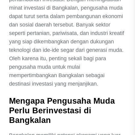
minat investasi di Bangkalan, pengusaha muda
dapat turut serta dalam pembangunan ekonomi
dan sosial daerah tersebut. Banyak sektor
seperti pertanian, pariwisata, dan industri kreatif
yang siap dikembangkan dengan dukungan
teknologi dan ide-ide segar dari generasi muda.
Oleh karena itu, penting sekali bagi para
pengusaha muda untuk mulai
mempertimbangkan Bangkalan sebagai
destinasi investasi yang menjanjikan.
Mengapa Pengusaha Muda
Perlu Berinvestasi di
Bangkalan