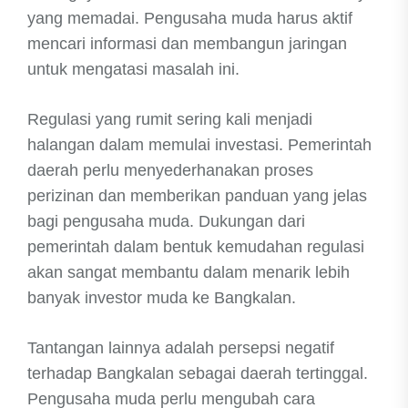
yang memadai. Pengusaha muda harus aktif
mencari informasi dan membangun jaringan
untuk mengatasi masalah ini.
Regulasi yang rumit sering kali menjadi
halangan dalam memulai investasi. Pemerintah
daerah perlu menyederhanakan proses
perizinan dan memberikan panduan yang jelas
bagi pengusaha muda. Dukungan dari
pemerintah dalam bentuk kemudahan regulasi
akan sangat membantu dalam menarik lebih
banyak investor muda ke Bangkalan.
Tantangan lainnya adalah persepsi negatif
terhadap Bangkalan sebagai daerah tertinggal.
Pengusaha muda perlu mengubah cara