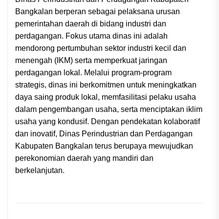
Bangkalan berperan sebagai pelaksana urusan
pemerintahan daerah di bidang industri dan
perdagangan. Fokus utama dinas ini adalah
mendorong pertumbuhan sektor industri kecil dan
menengah (IKM) serta memperkuat jaringan
perdagangan lokal. Melalui program-program
strategis, dinas ini berkomitmen untuk meningkatkan
daya saing produk lokal, memfasilitasi pelaku usaha
dalam pengembangan usaha, serta menciptakan iklim
usaha yang kondusif. Dengan pendekatan kolaboratif
dan inovatif, Dinas Perindustrian dan Perdagangan
Kabupaten Bangkalan terus berupaya mewujudkan
perekonomian daerah yang mandiri dan
berkelanjutan.