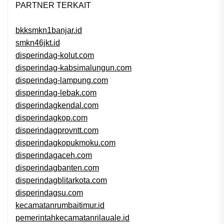
PARTNER TERKAIT
bkksmkn1banjar.id
smkn46jkt.id
disperindag-kolut.com
disperindag-kabsimalungun.com
disperindag-lampung.com
disperindag-lebak.com
disperindagkendal.com
disperindagkop.com
disperindagprovntt.com
disperindagkopukmoku.com
disperindagaceh.com
disperindagbanten.com
disperindagblitarkota.com
disperindagsu.com
kecamatanrumbaitimur.id
pemerintahkecamatanrilauale.id