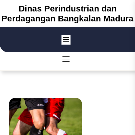
Skip
Dinas Perindustrian dan
to
Perdagangan Bangkalan Madura
the
content