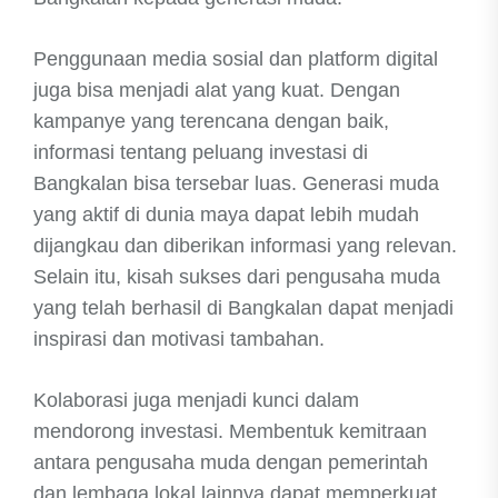
Penggunaan media sosial dan platform digital
juga bisa menjadi alat yang kuat. Dengan
kampanye yang terencana dengan baik,
informasi tentang peluang investasi di
Bangkalan bisa tersebar luas. Generasi muda
yang aktif di dunia maya dapat lebih mudah
dijangkau dan diberikan informasi yang relevan.
Selain itu, kisah sukses dari pengusaha muda
yang telah berhasil di Bangkalan dapat menjadi
inspirasi dan motivasi tambahan.
Kolaborasi juga menjadi kunci dalam
mendorong investasi. Membentuk kemitraan
antara pengusaha muda dengan pemerintah
dan lembaga lokal lainnya dapat memperkuat