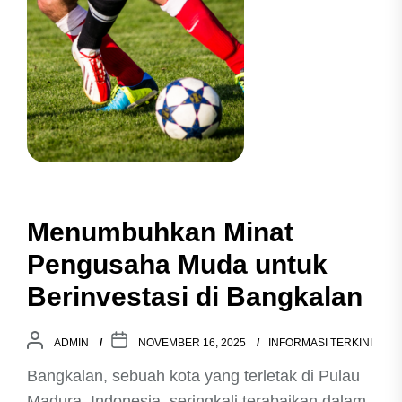
Menumbuhkan Minat
Pengusaha Muda untuk
Berinvestasi di Bangkalan
ADMIN
NOVEMBER 16, 2025
INFORMASI TERKINI
Bangkalan, sebuah kota yang terletak di Pulau
Madura, Indonesia, seringkali terabaikan dalam