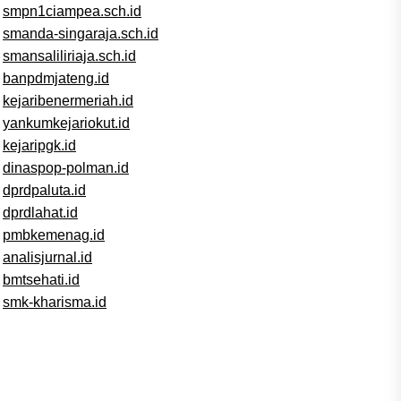
smpn1ciampea.sch.id
smanda-singaraja.sch.id
smansaliliriaja.sch.id
banpdmjateng.id
kejaribenermeriah.id
yankumkejariokut.id
kejaripgk.id
dinaspop-polman.id
dprdpaluta.id
dprdlahat.id
pmbkemenag.id
analisjurnal.id
bmtsehati.id
smk-kharisma.id