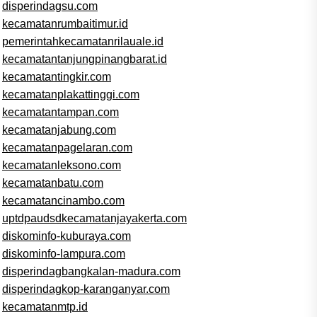
disperindagsu.com
kecamatanrumbaitimur.id
pemerintahkecamatanrilauale.id
kecamatantanjungpinangbarat.id
kecamatantingkir.com
kecamatanplakattinggi.com
kecamatantampan.com
kecamatanjabung.com
kecamatanpagelaran.com
kecamatanleksono.com
kecamatanbatu.com
kecamatancinambo.com
uptdpaudsdkecamatanjayakerta.com
diskominfo-kuburaya.com
diskominfo-lampura.com
disperindagbangkalan-madura.com
disperindagkop-karanganyar.com
kecamatanmtp.id