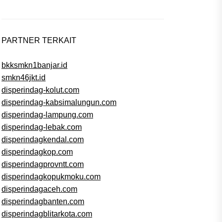
PARTNER TERKAIT
bkksmkn1banjar.id
smkn46jkt.id
disperindag-kolut.com
disperindag-kabsimalungun.com
disperindag-lampung.com
disperindag-lebak.com
disperindagkendal.com
disperindagkop.com
disperindagprovntt.com
disperindagkopukmoku.com
disperindagaceh.com
disperindagbanten.com
disperindagblitarkota.com