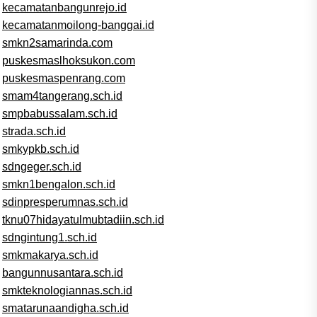
kecamatanbangunrejo.id
kecamatanmoilong-banggai.id
smkn2samarinda.com
puskesmaslhoksukon.com
puskesmaspenrang.com
smam4tangerang.sch.id
smpbabussalam.sch.id
strada.sch.id
smkypkb.sch.id
sdngeger.sch.id
smkn1bengalon.sch.id
sdinpresperumnas.sch.id
tknu07hidayatulmubtadiin.sch.id
sdngintung1.sch.id
smkmakarya.sch.id
bangunnusantara.sch.id
smkteknologiannas.sch.id
smatarunaandigha.sch.id