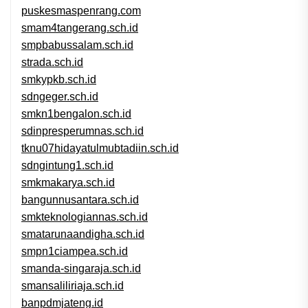
puskesmaspenrang.com
smam4tangerang.sch.id
smpbabussalam.sch.id
strada.sch.id
smkypkb.sch.id
sdngeger.sch.id
smkn1bengalon.sch.id
sdinpresperumnas.sch.id
tknu07hidayatulmubtadiin.sch.id
sdngintung1.sch.id
smkmakarya.sch.id
bangunnusantara.sch.id
smkteknologiannas.sch.id
smatarunaandigha.sch.id
smpn1ciampea.sch.id
smanda-singaraja.sch.id
smansaliliriaja.sch.id
banpdmjateng.id