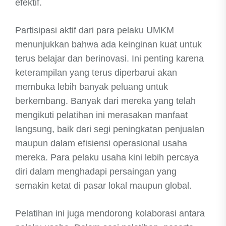
efektif.
Partisipasi aktif dari para pelaku UMKM
menunjukkan bahwa ada keinginan kuat untuk
terus belajar dan berinovasi. Ini penting karena
keterampilan yang terus diperbarui akan
membuka lebih banyak peluang untuk
berkembang. Banyak dari mereka yang telah
mengikuti pelatihan ini merasakan manfaat
langsung, baik dari segi peningkatan penjualan
maupun dalam efisiensi operasional usaha
mereka. Para pelaku usaha kini lebih percaya
diri dalam menghadapi persaingan yang
semakin ketat di pasar lokal maupun global.
Pelatihan ini juga mendorong kolaborasi antara