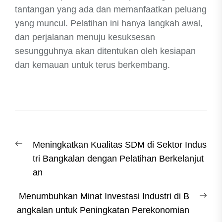
tantangan yang ada dan memanfaatkan peluang
yang muncul. Pelatihan ini hanya langkah awal,
dan perjalanan menuju kesuksesan
sesungguhnya akan ditentukan oleh kesiapan
dan kemauan untuk terus berkembang.
Post
Previous
Meningkatkan Kualitas SDM di Sektor Indus
navigation
post:
tri Bangkalan dengan Pelatihan Berkelanjut
an
Nex
Menumbuhkan Minat Investasi Industri di B
post
angkalan untuk Peningkatan Perekonomian