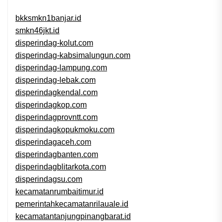
bkksmkn1banjar.id
smkn46jkt.id
disperindag-kolut.com
disperindag-kabsimalungun.com
disperindag-lampung.com
disperindag-lebak.com
disperindagkendal.com
disperindagkop.com
disperindagprovntt.com
disperindagkopukmoku.com
disperindagaceh.com
disperindagbanten.com
disperindagblitarkota.com
disperindagsu.com
kecamatanrumbaitimur.id
pemerintahkecamatanrilauale.id
kecamatantanjungpinangbarat.id