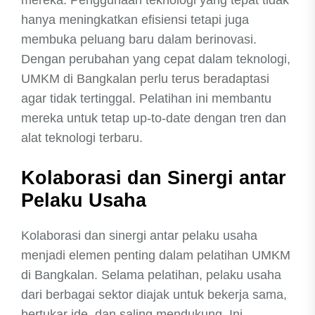
mereka. Penggunaan teknologi yang tepat tidak
hanya meningkatkan efisiensi tetapi juga
membuka peluang baru dalam berinovasi.
Dengan perubahan yang cepat dalam teknologi,
UMKM di Bangkalan perlu terus beradaptasi
agar tidak tertinggal. Pelatihan ini membantu
mereka untuk tetap up-to-date dengan tren dan
alat teknologi terbaru.
Kolaborasi dan Sinergi antar
Pelaku Usaha
Kolaborasi dan sinergi antar pelaku usaha
menjadi elemen penting dalam pelatihan UMKM
di Bangkalan. Selama pelatihan, pelaku usaha
dari berbagai sektor diajak untuk bekerja sama,
bertukar ide, dan saling mendukung. Ini