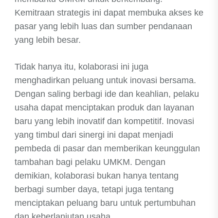
Kemitraan strategis ini dapat membuka akses ke
pasar yang lebih luas dan sumber pendanaan
yang lebih besar.
Tidak hanya itu, kolaborasi ini juga
menghadirkan peluang untuk inovasi bersama.
Dengan saling berbagi ide dan keahlian, pelaku
usaha dapat menciptakan produk dan layanan
baru yang lebih inovatif dan kompetitif. Inovasi
yang timbul dari sinergi ini dapat menjadi
pembeda di pasar dan memberikan keunggulan
tambahan bagi pelaku UMKM. Dengan
demikian, kolaborasi bukan hanya tentang
berbagi sumber daya, tetapi juga tentang
menciptakan peluang baru untuk pertumbuhan
dan keberlanjutan usaha.