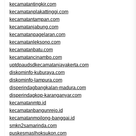
kecamatantingkir.com
kecamatanplakattinggi.com
kecamatantampan.com
kecamatanjabung.com
kecamatanpagelaran.com
kecamatanleksono.com
kecamatanbatu.com
kecamatancinambo.com
uptdpaudsdkecamatanjayakerta.com
diskominfo-kuburaya.com
diskominfo-lampura.com
disperindagbangkalan-madura.com
disperindagkop-karanganyar.com
kecamatanmtp.id
kecamatanbangunrejo.id
kecamatanmoilong-banggai.id
smkn2samarinda.com
puskesmaslhoksukon.com