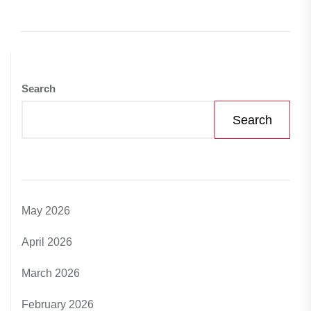
Search
Search
May 2026
April 2026
March 2026
February 2026