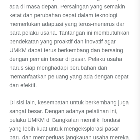
ada di masa depan. Persaingan yang semakin
ketat dan perubahan cepat dalam teknologi
memerlukan adaptasi yang terus-menerus dari
para pelaku usaha. Tantangan ini membutuhkan
pendekatan yang proaktif dan inovatif agar
UMKM dapat terus berkembang dan bersaing
dengan pemain besar di pasar. Pelaku usaha
harus siap menghadapi perubahan dan
memanfaatkan peluang yang ada dengan cepat
dan efektif.
Di sisi lain, kesempatan untuk berkembang juga
sangat besar. Dengan adanya pelatihan ini,
pelaku UMKM di Bangkalan memiliki fondasi
yang lebih kuat untuk mengeksplorasi pasar
baru dan memperluas jangkauan usaha mereka.