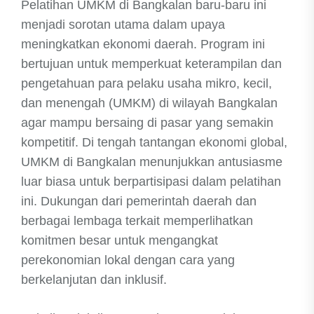
Pelatihan UMKM di Bangkalan baru-baru ini
menjadi sorotan utama dalam upaya
meningkatkan ekonomi daerah. Program ini
bertujuan untuk memperkuat keterampilan dan
pengetahuan para pelaku usaha mikro, kecil,
dan menengah (UMKM) di wilayah Bangkalan
agar mampu bersaing di pasar yang semakin
kompetitif. Di tengah tantangan ekonomi global,
UMKM di Bangkalan menunjukkan antusiasme
luar biasa untuk berpartisipasi dalam pelatihan
ini. Dukungan dari pemerintah daerah dan
berbagai lembaga terkait memperlihatkan
komitmen besar untuk mengangkat
perekonomian lokal dengan cara yang
berkelanjutan dan inklusif.