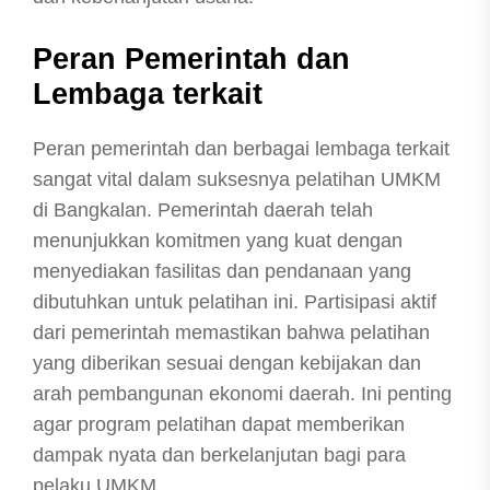
Peran Pemerintah dan
Lembaga terkait
Peran pemerintah dan berbagai lembaga terkait
sangat vital dalam suksesnya pelatihan UMKM
di Bangkalan. Pemerintah daerah telah
menunjukkan komitmen yang kuat dengan
menyediakan fasilitas dan pendanaan yang
dibutuhkan untuk pelatihan ini. Partisipasi aktif
dari pemerintah memastikan bahwa pelatihan
yang diberikan sesuai dengan kebijakan dan
arah pembangunan ekonomi daerah. Ini penting
agar program pelatihan dapat memberikan
dampak nyata dan berkelanjutan bagi para
pelaku UMKM.