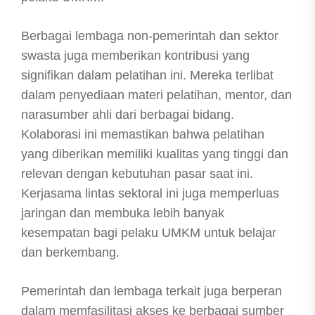
Berbagai lembaga non-pemerintah dan sektor
swasta juga memberikan kontribusi yang
signifikan dalam pelatihan ini. Mereka terlibat
dalam penyediaan materi pelatihan, mentor, dan
narasumber ahli dari berbagai bidang.
Kolaborasi ini memastikan bahwa pelatihan
yang diberikan memiliki kualitas yang tinggi dan
relevan dengan kebutuhan pasar saat ini.
Kerjasama lintas sektoral ini juga memperluas
jaringan dan membuka lebih banyak
kesempatan bagi pelaku UMKM untuk belajar
dan berkembang.
Pemerintah dan lembaga terkait juga berperan
dalam memfasilitasi akses ke berbagai sumber