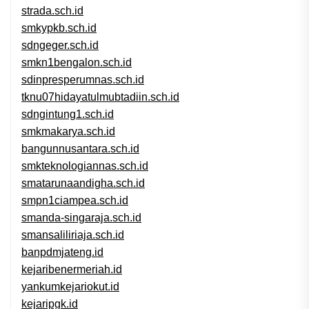
strada.sch.id
smkypkb.sch.id
sdngeger.sch.id
smkn1bengalon.sch.id
sdinpresperumnas.sch.id
tknu07hidayatulmubtadiin.sch.id
sdngintung1.sch.id
smkmakarya.sch.id
bangunnusantara.sch.id
smkteknologiannas.sch.id
smatarunaandigha.sch.id
smpn1ciampea.sch.id
smanda-singaraja.sch.id
smansaliliriaja.sch.id
banpdmjateng.id
kejaribenermeriah.id
yankumkejariokut.id
kejaripgk.id