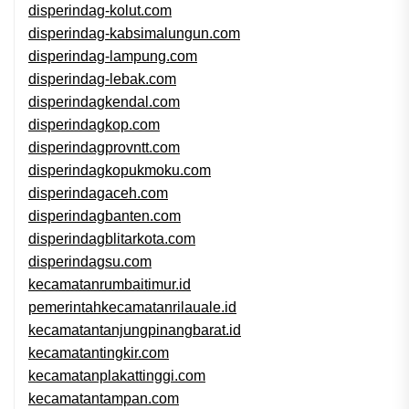
disperindag-kolut.com
disperindag-kabsimalungun.com
disperindag-lampung.com
disperindag-lebak.com
disperindagkendal.com
disperindagkop.com
disperindagprovntt.com
disperindagkopukmoku.com
disperindagaceh.com
disperindagbanten.com
disperindagblitarkota.com
disperindagsu.com
kecamatanrumbaitimur.id
pemerintahkecamatanrilauale.id
kecamatantanjungpinangbarat.id
kecamatantingkir.com
kecamatanplakattinggi.com
kecamatantampan.com