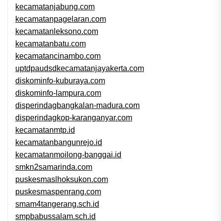
kecamatanjabung.com
kecamatanpagelaran.com
kecamatanleksono.com
kecamatanbatu.com
kecamatancinambo.com
uptdpaudsdkecamatanjayakerta.com
diskominfo-kuburaya.com
diskominfo-lampura.com
disperindagbangkalan-madura.com
disperindagkop-karanganyar.com
kecamatanmtp.id
kecamatanbangunrejo.id
kecamatanmoilong-banggai.id
smkn2samarinda.com
puskesmaslhoksukon.com
puskesmaspenrang.com
smam4tangerang.sch.id
smpbabussalam.sch.id