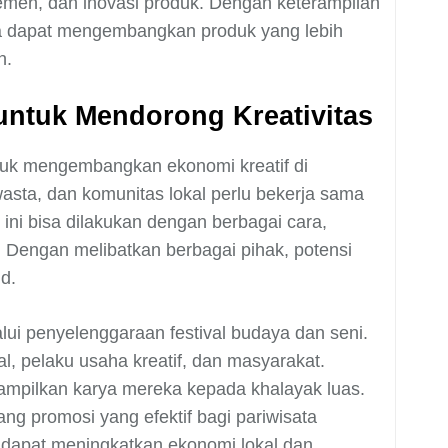
men, dan inovasi produk. Dengan keterampilan
 dapat mengembangkan produk yang lebih
n.
 untuk Mendorong Kreativitas
ntuk mengembangkan ekonomi kreatif di
asta, dan komunitas lokal perlu bekerja sama
 ini bisa dilakukan dengan berbagai cara,
. Dengan melibatkan berbagai pihak, potensi
d.
lui penyelenggaraan festival budaya dan seni.
al, pelaku usaha kreatif, dan masyarakat.
nampilkan karya mereka kepada khalayak luas.
ajang promosi yang efektif bagi pariwisata
i dapat meningkatkan ekonomi lokal dan