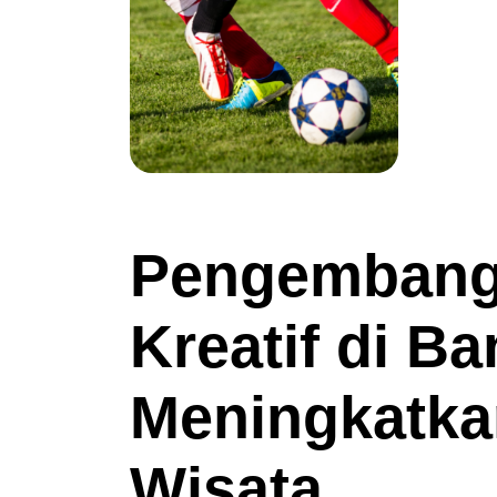
Pengembang
Kreatif di B
Meningkatka
Wisata