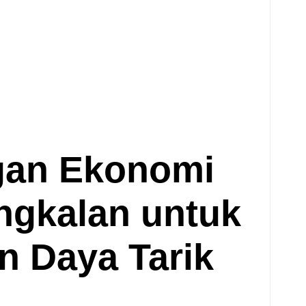
an Ekonomi
angkalan untuk
n Daya Tarik