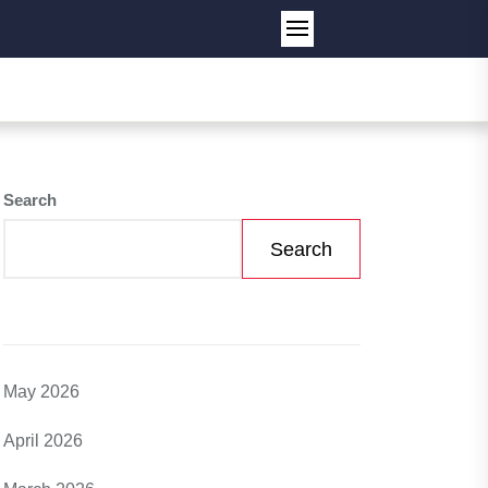
Search
Search
May 2026
April 2026