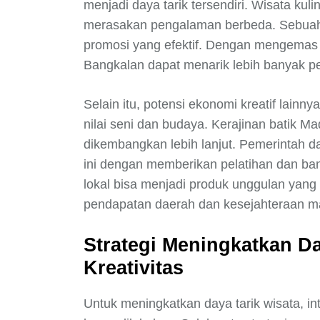
menjadi daya tarik tersendiri. Wisata kul
merasakan pengalaman berbeda. Sebuah f
promosi yang efektif. Dengan mengemas ku
Bangkalan dapat menarik lebih banyak p
Selain itu, potensi ekonomi kreatif lainny
nilai seni dan budaya. Kerajinan batik Ma
dikembangkan lebih lanjut. Pemerintah 
ini dengan memberikan pelatihan dan ba
lokal bisa menjadi produk unggulan yang
pendapatan daerah dan kesejahteraan m
Strategi Meningkatkan Da
Kreativitas
Untuk meningkatkan daya tarik wisata, int