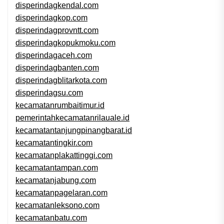
disperindagkendal.com
disperindagkop.com
disperindagprovntt.com
disperindagkopukmoku.com
disperindagaceh.com
disperindagbanten.com
disperindagblitarkota.com
disperindagsu.com
kecamatanrumbaitimur.id
pemerintahkecamatanrilauale.id
kecamatantanjungpinangbarat.id
kecamatantingkir.com
kecamatanplakattinggi.com
kecamatantampan.com
kecamatanjabung.com
kecamatanpagelaran.com
kecamatanleksono.com
kecamatanbatu.com