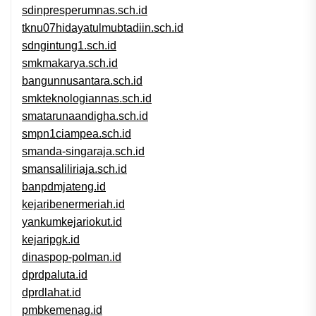
sdinpresperumnas.sch.id
tknu07hidayatulmubtadiin.sch.id
sdngintung1.sch.id
smkmakarya.sch.id
bangunnusantara.sch.id
smkteknologiannas.sch.id
smatarunaandigha.sch.id
smpn1ciampea.sch.id
smanda-singaraja.sch.id
smansaliliriaja.sch.id
banpdmjateng.id
kejaribenermeriah.id
yankumkejariokut.id
kejaripgk.id
dinaspop-polman.id
dprdpaluta.id
dprdlahat.id
pmbkemenag.id