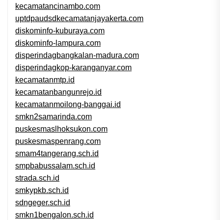
kecamatancinambo.com
uptdpaudsdkecamatanjayakerta.com
diskominfo-kuburaya.com
diskominfo-lampura.com
disperindagbangkalan-madura.com
disperindagkop-karanganyar.com
kecamatanmtp.id
kecamatanbangunrejo.id
kecamatanmoilong-banggai.id
smkn2samarinda.com
puskesmaslhoksukon.com
puskesmaspenrang.com
smam4tangerang.sch.id
smpbabussalam.sch.id
strada.sch.id
smkypkb.sch.id
sdngeger.sch.id
smkn1bengalon.sch.id