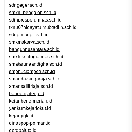
sdngeger.sch.id
smkn1bengalon.sch.id
sdinpresperumnas.sch.id
tknu07hidayatulmubtadiin.sch.id
sdngintung1.sch.id
smkmakarya.sch.id
bangunnusantara.sch.id
smkteknologiannas.sch.id
smatarunaandigha.sch.id
smpn1ciampea.sch.id
smanda-singaraja.sch.id
smansaliliriaja.sch.id
banpdmjateng.id
kejaribenermeriah.id
yankumkejariokut.id
kejaripgk.id
dinaspop-polman.id
dprdpaluta.id