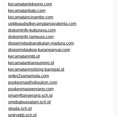
kecamatanleksono.com
kecamatanbatu.com
kecamatancinambo.com
uptdpaudsdkecamatanjayakerta.com
diskominfo-kuburaya.com
diskominfo-lampura.com
disperindagbangkalan-madura.com
disperindagkop-karanganyar.com
kecamatanmtp.id
kecamatanbangunrejo.id
kecamatanmoilong-banggai.id
smkn2samarinda.com
puskesmaslhoksukon.com
puskesmaspenrang.com
smam4tangerang.sch.id
smpbabussalam.sch.id
strada.sch.id
smkypkb.sch.id