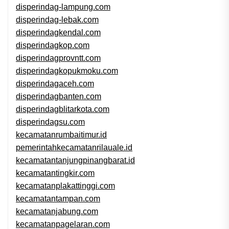
disperindag-lampung.com
disperindag-lebak.com
disperindagkendal.com
disperindagkop.com
disperindagprovntt.com
disperindagkopukmoku.com
disperindagaceh.com
disperindagbanten.com
disperindagblitarkota.com
disperindagsu.com
kecamatanrumbaitimur.id
pemerintahkecamatanrilauale.id
kecamatantanjungpinangbarat.id
kecamatantingkir.com
kecamatanplakattinggi.com
kecamatantampan.com
kecamatanjabung.com
kecamatanpagelaran.com