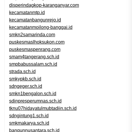
disperindagkop-karanganyar.com
kecamatanmtp.id
kecamatanbangunrejo.id
kecamatanmoilong-banggai.id
smkn2samarinda.com
puskesmaslhoksukon.com
puskesmaspenrang.com
smam4tangerang.sch.id
smpbabussalam.sch.id
strada.sch.id
smkypkb.sch.id
sdngeger.sch.id
smkn1bengalon.sch.id
sdinpresperumnas.sch.id
tknu07hidayatulmubtadiin.sch.id
sdngintung1.sch.id
smkmakarya.sch.id
bangunnusantara.sch.id