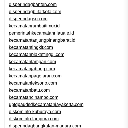
disperindagbanten.com
disperindagblitarkota.com
disperindagsu.com
kecamatanrumbaitimur.id
pemerintahkecamatanrilauale.id
kecamatantanjungpinangbarat.id
kecamatantingkir.com
kecamatanplakattinggi.com
kecamatantampan.com
kecamatanjabung.com
kecamatanpagelaran.com
kecamatanleksono.com
kecamatanbatu.com
kecamatancinambo.com
uptdpaudsdkecamatanjayakerta.com
diskominfo-kuburaya.com
diskominfo-lampura.com
disperindagbangkalan-madura.com