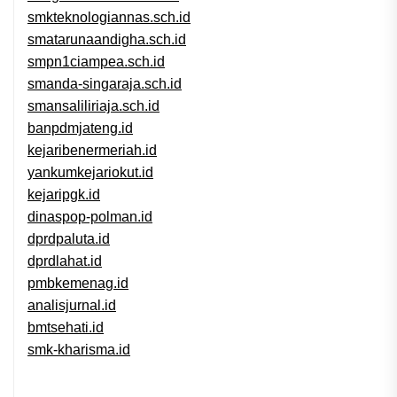
smkteknologiannas.sch.id
smatarunaandigha.sch.id
smpn1ciampea.sch.id
smanda-singaraja.sch.id
smansaliliriaja.sch.id
banpdmjateng.id
kejaribenermeriah.id
yankumkejariokut.id
kejaripgk.id
dinaspop-polman.id
dprdpaluta.id
dprdlahat.id
pmbkemenag.id
analisjurnal.id
bmtsehati.id
smk-kharisma.id