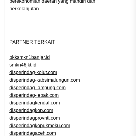
perekonomian daerah yang mandiri dan
berkelanjutan.
PARTNER TERKAIT
bkksmkn1banjar.id
smkn46jkt.id
disperindag-kolut.com
disperindag-kabsimalungun.com
disperindag-lampung.com
disperindag-lebak.com
disperindagkendal.com
disperindagkop.com
disperindagprovntt.com
disperindagkopukmoku.com
disperindagaceh.com