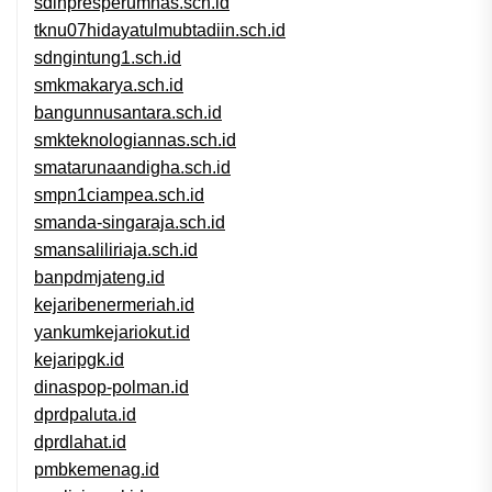
sdinpresperumnas.sch.id
tknu07hidayatulmubtadiin.sch.id
sdngintung1.sch.id
smkmakarya.sch.id
bangunnusantara.sch.id
smkteknologiannas.sch.id
smatarunaandigha.sch.id
smpn1ciampea.sch.id
smanda-singaraja.sch.id
smansaliliriaja.sch.id
banpdmjateng.id
kejaribenermeriah.id
yankumkejariokut.id
kejaripgk.id
dinaspop-polman.id
dprdpaluta.id
dprdlahat.id
pmbkemenag.id