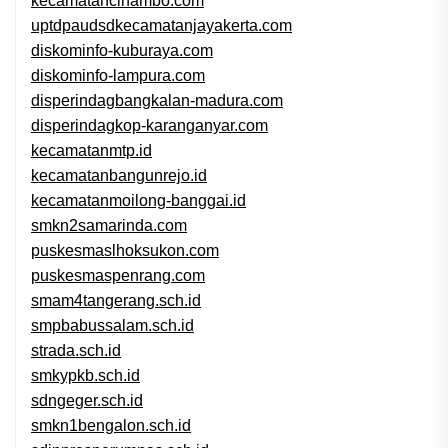
kecamatancinambo.com
uptdpaudsdkecamatanjayakerta.com
diskominfo-kuburaya.com
diskominfo-lampura.com
disperindagbangkalan-madura.com
disperindagkop-karanganyar.com
kecamatanmtp.id
kecamatanbangunrejo.id
kecamatanmoilong-banggai.id
smkn2samarinda.com
puskesmaslhoksukon.com
puskesmaspenrang.com
smam4tangerang.sch.id
smpbabussalam.sch.id
strada.sch.id
smkypkb.sch.id
sdngeger.sch.id
smkn1bengalon.sch.id