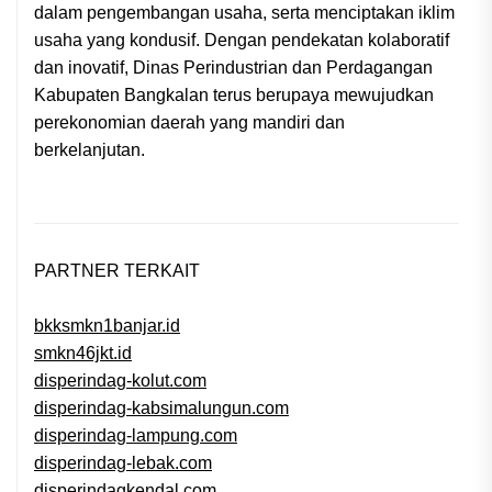
dalam pengembangan usaha, serta menciptakan iklim
usaha yang kondusif. Dengan pendekatan kolaboratif
dan inovatif, Dinas Perindustrian dan Perdagangan
Kabupaten Bangkalan terus berupaya mewujudkan
perekonomian daerah yang mandiri dan
berkelanjutan.
PARTNER TERKAIT
bkksmkn1banjar.id
smkn46jkt.id
disperindag-kolut.com
disperindag-kabsimalungun.com
disperindag-lampung.com
disperindag-lebak.com
disperindagkendal.com