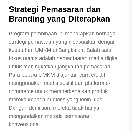
Strategi Pemasaran dan
Branding yang Diterapkan
Program pembinaan ini menerapkan berbagai
strategi pemasaran yang disesuaikan dengan
kebutuhan UMKM di Bangkalan. Salah satu
fokus utama adalah pemanfaatan media digital
untuk meningkatkan jangkauan pemasaran.
Para pelaku UMKM diajarkan cara efektif
menggunakan media sosial dan platform e-
commerce untuk memperkenalkan produk
mereka kepada audiens yang lebih luas.
Dengan demikian, mereka tidak hanya
mengandalkan metode pemasaran
konvensional.