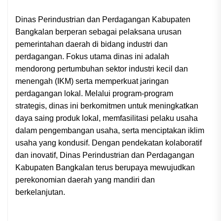
Dinas Perindustrian dan Perdagangan Kabupaten
Bangkalan berperan sebagai pelaksana urusan
pemerintahan daerah di bidang industri dan
perdagangan. Fokus utama dinas ini adalah
mendorong pertumbuhan sektor industri kecil dan
menengah (IKM) serta memperkuat jaringan
perdagangan lokal. Melalui program-program
strategis, dinas ini berkomitmen untuk meningkatkan
daya saing produk lokal, memfasilitasi pelaku usaha
dalam pengembangan usaha, serta menciptakan iklim
usaha yang kondusif. Dengan pendekatan kolaboratif
dan inovatif, Dinas Perindustrian dan Perdagangan
Kabupaten Bangkalan terus berupaya mewujudkan
perekonomian daerah yang mandiri dan
berkelanjutan.