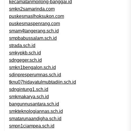
kecamatanmoilong-banggai.id
smkn2samarinda.com
puskesmaslhoksukon.com
puskesmaspenrang.com
smam4tangerang.sch.id
smpbabussalam.sch.id
strada.sch.id
smkypkb.sch.id
sdngeger.sch.id
smkn1bengalon.sch.id
sdinpresperumnas.sch.id
tknu07hidayatulmubtadiin.sch.id
sdngintung1.sch.id
smkmakarya.sch.id
bangunnusantara.sch.id
smkteknologiannas.sch.id
smatarunaandigha.sch.id
smpn1ciampea.sch.id