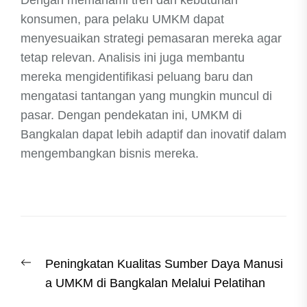
Dengan memahami tren dan kebutuhan
konsumen, para pelaku UMKM dapat
menyesuaikan strategi pemasaran mereka agar
tetap relevan. Analisis ini juga membantu
mereka mengidentifikasi peluang baru dan
mengatasi tantangan yang mungkin muncul di
pasar. Dengan pendekatan ini, UMKM di
Bangkalan dapat lebih adaptif dan inovatif dalam
mengembangkan bisnis mereka.
Post
Previous
Peningkatan Kualitas Sumber Daya Manusi
navigation
post:
a UMKM di Bangkalan Melalui Pelatihan