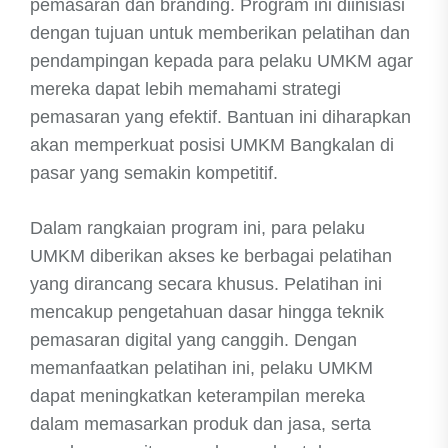
pemasaran dan branding. Program ini diinisiasi
dengan tujuan untuk memberikan pelatihan dan
pendampingan kepada para pelaku UMKM agar
mereka dapat lebih memahami strategi
pemasaran yang efektif. Bantuan ini diharapkan
akan memperkuat posisi UMKM Bangkalan di
pasar yang semakin kompetitif.
Dalam rangkaian program ini, para pelaku
UMKM diberikan akses ke berbagai pelatihan
yang dirancang secara khusus. Pelatihan ini
mencakup pengetahuan dasar hingga teknik
pemasaran digital yang canggih. Dengan
memanfaatkan pelatihan ini, pelaku UMKM
dapat meningkatkan keterampilan mereka
dalam memasarkan produk dan jasa, serta