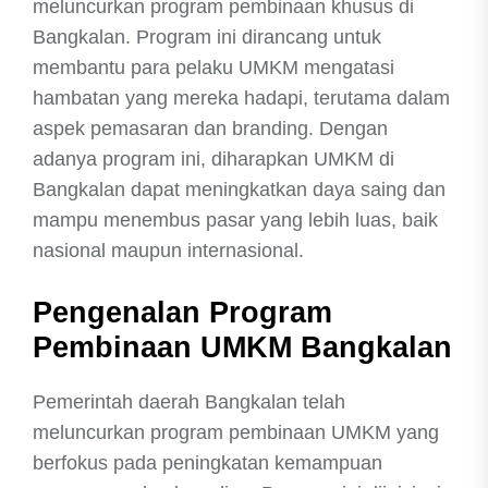
meluncurkan program pembinaan khusus di
Bangkalan. Program ini dirancang untuk
membantu para pelaku UMKM mengatasi
hambatan yang mereka hadapi, terutama dalam
aspek pemasaran dan branding. Dengan
adanya program ini, diharapkan UMKM di
Bangkalan dapat meningkatkan daya saing dan
mampu menembus pasar yang lebih luas, baik
nasional maupun internasional.
Pengenalan Program
Pembinaan UMKM Bangkalan
Pemerintah daerah Bangkalan telah
meluncurkan program pembinaan UMKM yang
berfokus pada peningkatan kemampuan