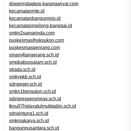
disperindagkop-karanganyar.com
kecamatanmtp.id
kecamatanbangunrejo.id
kecamatanmoilong-banggai.id
smkn2samarinda.com
puskesmaslhoksukon.com
puskesmaspenrang.com
smam4tangerang.sch.id
smpbabussalam.sch.id
strada.sch.id
smkypkb.sch.id
sdngeger.sch.id
smkn1bengalon.sch.id
sdinpresperumnas.sch.id
tknu07hidayatulmubtadiin.sch.id
sdngintung1.sch.id
smkmakarya.sch.id
bangunnusantara.sch.id