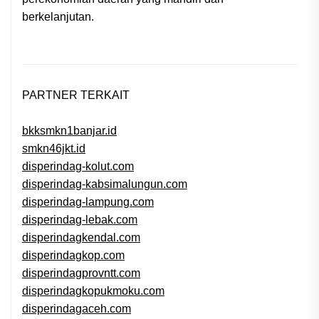
berkelanjutan.
PARTNER TERKAIT
bkksmkn1banjar.id
smkn46jkt.id
disperindag-kolut.com
disperindag-kabsimalungun.com
disperindag-lampung.com
disperindag-lebak.com
disperindagkendal.com
disperindagkop.com
disperindagprovntt.com
disperindagkopukmoku.com
disperindagaceh.com