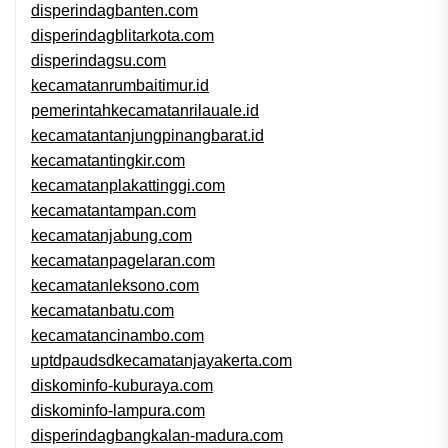
disperindagbanten.com
disperindagblitarkota.com
disperindagsu.com
kecamatanrumbaitimur.id
pemerintahkecamatanrilauale.id
kecamatantanjungpinangbarat.id
kecamatantingkir.com
kecamatanplakattinggi.com
kecamatantampan.com
kecamatanjabung.com
kecamatanpagelaran.com
kecamatanleksono.com
kecamatanbatu.com
kecamatancinambo.com
uptdpaudsdkecamatanjayakerta.com
diskominfo-kuburaya.com
diskominfo-lampura.com
disperindagbangkalan-madura.com