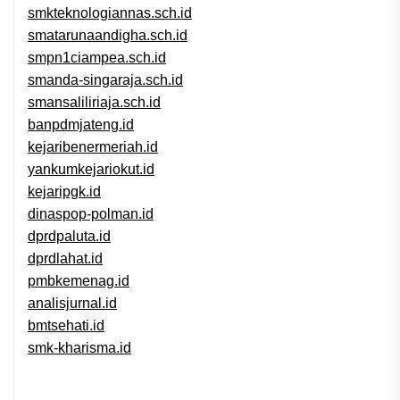
smkteknologiannas.sch.id
smatarunaandigha.sch.id
smpn1ciampea.sch.id
smanda-singaraja.sch.id
smansaliliriaja.sch.id
banpdmjateng.id
kejaribenermeriah.id
yankumkejariokut.id
kejaripgk.id
dinaspop-polman.id
dprdpaluta.id
dprdlahat.id
pmbkemenag.id
analisjurnal.id
bmtsehati.id
smk-kharisma.id