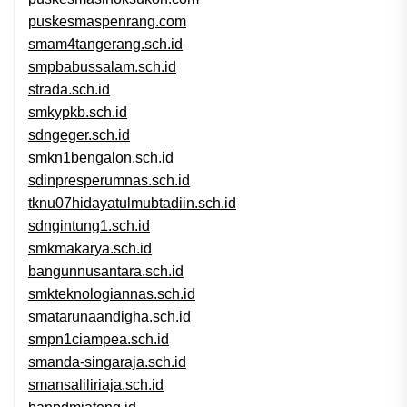
puskesmaspenrang.com
smam4tangerang.sch.id
smpbabussalam.sch.id
strada.sch.id
smkypkb.sch.id
sdngeger.sch.id
smkn1bengalon.sch.id
sdinpresperumnas.sch.id
tknu07hidayatulmubtadiin.sch.id
sdngintung1.sch.id
smkmakarya.sch.id
bangunnusantara.sch.id
smkteknologiannas.sch.id
smatarunaandigha.sch.id
smpn1ciampea.sch.id
smanda-singaraja.sch.id
smansaliliriaja.sch.id