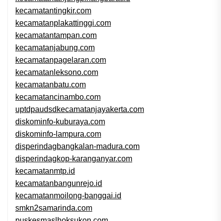
kecamatantingkir.com
kecamatanplakattinggi.com
kecamatantampan.com
kecamatanjabung.com
kecamatanpagelaran.com
kecamatanleksono.com
kecamatanbatu.com
kecamatancinambo.com
uptdpaudsdkecamatanjayakerta.com
diskominfo-kuburaya.com
diskominfo-lampura.com
disperindagbangkalan-madura.com
disperindagkop-karanganyar.com
kecamatanmtp.id
kecamatanbangunrejo.id
kecamatanmoilong-banggai.id
smkn2samarinda.com
puskesmaslhoksukon.com